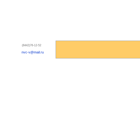
(8442)76-12-52
nvc-v@mail.ru