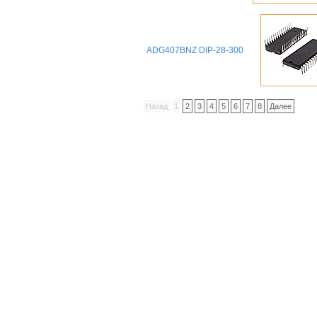
ADG407BNZ DIP-28-300
Назад
1
2
3
4
5
6
7
8
Далее