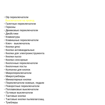
Кабельная продукция
Кабельные аксессуары
Клеммники
Клеммы
Коммутация
·
Dip переключатели
Выключатели на провод
·
Галетные переключатели
·
Герконы
·
Движковые переключатели
·
Джойстики
·
Клавиатуры
·
Клавишные переключатели
·
Ключ - выключатель
·
Кнопки gmsi
·
Кнопки антивандальные
·
Кнопки для электроинструмента
·
Кнопки пьезо
·
Кнопки сенсорные
·
Кнопочные переключатели
·
Кнопочные посты
·
Колпачки для кнопок
·
Микропереключатели
·
Микротумблеры
·
Миниатюрные кнопки
·
Переключатели ножные, педали
·
Поворотные переключатели
·
Поплавковые выключатели
·
Путевые выключатели
·
Тактовые кнопки
·
Тактовые кнопки пылевлагозащ.
·
Тумблеры