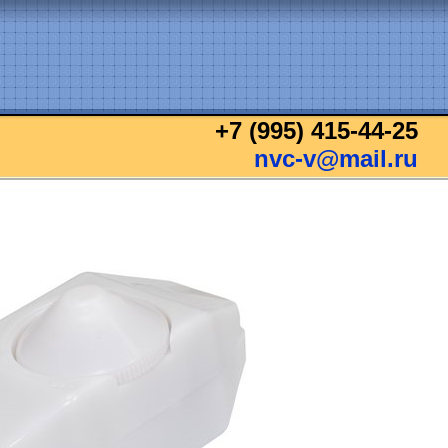
+7 (995) 415-44-25
nvc-v@mail.ru